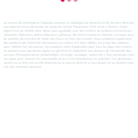
Le service de conciergerie Happytal propose un catalogue de produits et de services destinés
aux patients et au personnel de santé du Centre Hospitalier (CH) situé à Morlaix. Notre
objectif est de rendre votre séjour plus agréable, avec des milliers de produits alimentaires
(chocolats, déjeuners, petits-déjeuners, gâteaux), des divertissements (lecture, musique, jeux
de société), des articles de mode, des fleurs et bien plus encore. Nous proposons également
des produits de maternité nécessaires aux mères et à leurs bébés, ainsi que des cadeaux
pour célébrer les naissances. Nos produits sont disponibles pour tous les âges, des enfants
en pédiatrie aux personnes âgées en gériatrie et répondent aux besoins de l'ensemble des
services d'hospitalisation (diabétologie, chirurgie, oncologie, maternité...) Nos concierges sont
sur place pour recevoir les commandes et les livrer directement en chambre. Ces personnes
savent aussi être une oreille attentive ou le sourire dont on a tous besoin en ce moment que
l’on sait rarement plaisant.